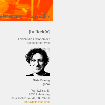
[bɪt'fækʃn]
Fakten und Fiktionen der
technisierten Welt
Niels Boeing
(nbo)
Wohlwillstr. 43
20359 Hamburg
Tel. & mobil: +49-40-68873250
nbo@bitfaction.com