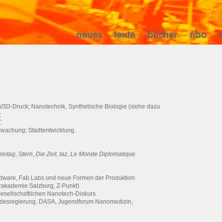
g/3D-Druck; Nanotechnik, Synthetische Biologie (siehe dazu
;
;
rwachung; Stadtentwicklung.
reitag
,
Stern
,
Die Zeit
,
taz
,
Le Monde Diplomatique
rdware, Fab Labs und neue Formen der Produktion
rakademie Salzburg, Z-Punkt)
esellschaftlichen Nanotech-Diskurs
ndesregierung, DASA, Jugendforum Nanomedizin,
e