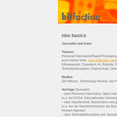
nbo basics
Journalist und Autor
Themen
:
Personal Fabrication/Rapid Prototypin
auch meine Seite:
nano.bitfaction.com
)
Klimawandel, Cleantech; KI, Robotik, IT
Technikphilosophie; Datenschutz, Übe
Medien
:
Zeit Wissen
,
Technology Review
,
Der F
Vorträge
(Auswahl):
– über Personal Fabrication, Open Ha
(u.a. bei DASA, Internationaler Somme
– über Nanotechnik, Nanorisiken und g
(u.a. bei der NanoKommission der Bu
Hessen Agentur)
– über Technikphilosophie und -theori